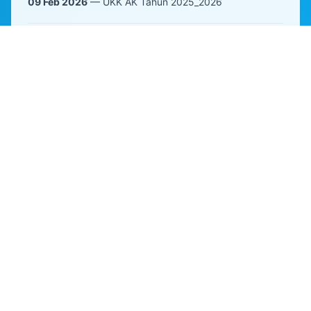
09 Feb 2026
— UKK AK Tahun 2025_2026
28 Jan 2026
— Verifikasi Uji Kompetensi Keahlian (UKK)
02 Jan 2026
— Penyerahan Siswa PKL
02 Jan 2026
— Koordinasi Awal Semester Genap
19 Dec 2025
— Penerimaan Raport
18 Dec 2025
— Perpisahan Purna dan Pindah Tugas
15 Dec 2025
— IHT Peningkatan Kompetensi Dan
Kababilitas GTK
11 Dec 2025
— Koordinasi E-Raport wali Kelas
09 Dec 2025
— Monev dari BPTIK