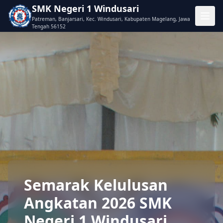
SMK Negeri 1 Windusari
Patreman, Banjarsari, Kec. Windusari, Kabupaten Magelang, Jawa
Tengah 56152
Semarak Kelulusan
Angkatan 2026 SMK
Negeri 1 Windusari