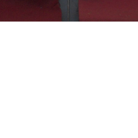
SMK Negeri 1 Windusari
Menyiapkan peserta didik yang berakhlak mulia, terampil,
siap kerja dan studi lanjut.
Kontak
Tel: 08112655141, (0293) 3195742
Email: smkn1windusari@yahoo.co.id
Sosial Media