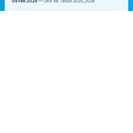
09 Feb 2026
— UKK AK Tahun 2025_2026
28 Jan 2026
— Verifikasi Uji Kompetensi Keahlian (UKK)
02 Jan 2026
— Penyerahan Siswa PKL
02 Jan 2026
— Koordinasi Awal Semester Genap
19 Dec 2025
— Penerimaan Raport
18 Dec 2025
— Perpisahan Purna dan Pindah Tugas
15 Dec 2025
— IHT Peningkatan Kompetensi Dan
Kababilitas GTK
11 Dec 2025
— Koordinasi E-Raport wali Kelas
09 Dec 2025
— Monev dari BPTIK